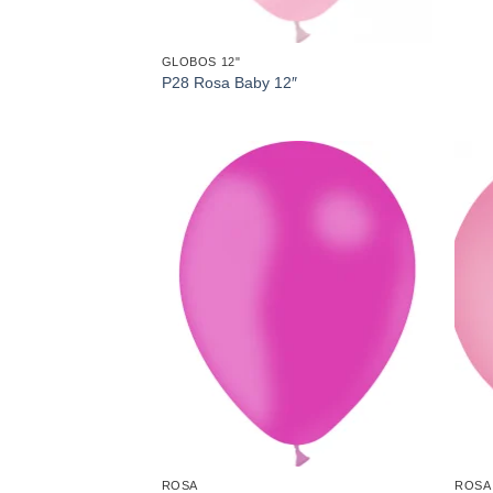
GLOBOS 12"
P28 Rosa Baby 12″
Añadir
a la
lista de
deseos
ROSA
ROSA