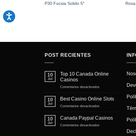
P30 Fucsia Solido 5″
Rosa
POST RECIENTES
IN
Nos
Top 10 Canada Online
10
Jul
Casinos
Devo
en
Comentarios desactivados
Top
Polí
10
Best Casino Online Slots
10
Canada
Jul
en
Comentarios desactivados
Online
Tér
Best
Casinos
Casino
Canada Paypal Casinos
10
Polí
Online
Jul
en
Comentarios desactivados
Slots
Canada
Decl
Paypal