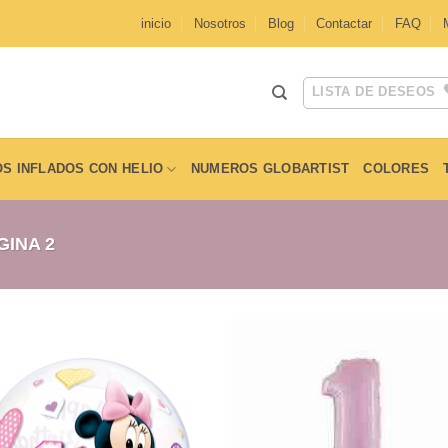
inicio
Nosotros
Blog
Contactar
FAQ
LISTA DE DESEOS
S INFLADOS CON HELIO
NUMEROS GLOBARTIST
COLORES
INA 2
Añadir
Aña
a la
a l
lista de
lista
deseos
des