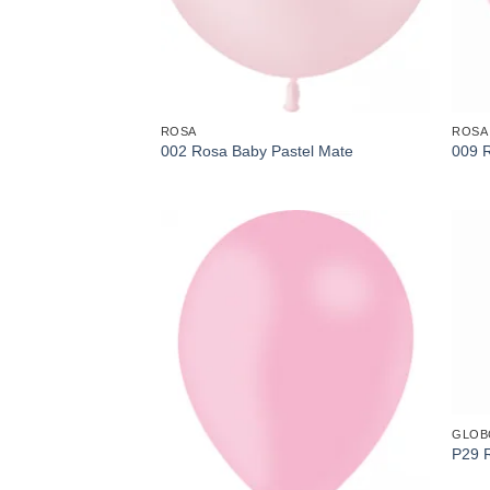
ROSA
ROSA
002 Rosa Baby Pastel Mate
009 R
Añadir
a la
lista de
deseos
GLOBO
P29 