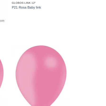
GLOBOS LINK 12"
P21 Rosa Baby link
dir
Añadir
a
a la
 de
lista de
eos
deseos