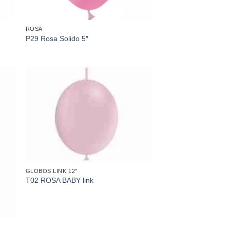
ROSA
P29 Rosa Solido 5″
dir
Añadir
a
a la
 de
lista de
eos
deseos
GLOBOS LINK 12"
T02 ROSA BABY link