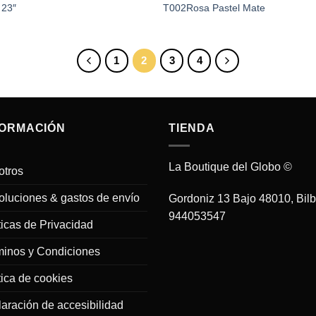
 23″
T002Rosa Pastel Mate
1
2
3
4
FORMACIÓN
TIENDA
La Boutique del Globo ©
otros
luciones & gastos de envío
Gordoniz 13 Bajo 48010, Bil
944053547
ticas de Privacidad
minos y Condiciones
tica de cookies
aración de accesibilidad