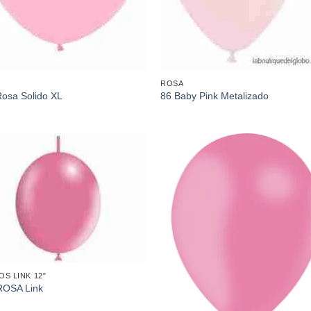
ROSA
osa Solido XL
86 Baby Pink Metalizado
Añadir
Aña
a la
a l
lista de
lista
deseos
des
S LINK 12"
ROSA Link