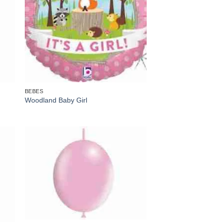
BEBES
Woodland Baby Girl
dir
Añadir
a
a la
 de
lista de
eos
deseos