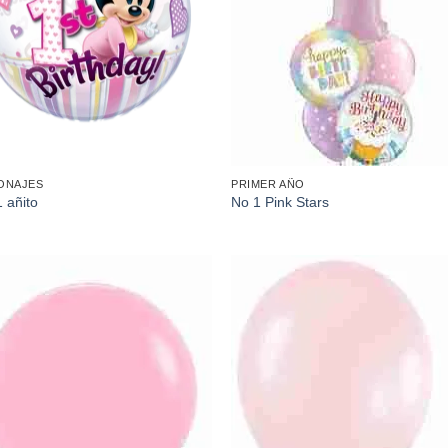
ONAJES
PRIMER AÑO
1 añito
No 1 Pink Stars
Añadir
Aña
a la
a l
lista de
lista
deseos
des