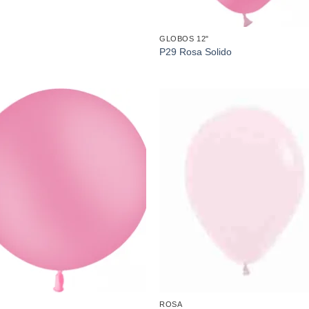
GLOBOS 12"
P29 Rosa Solido
Añadir
Aña
a la
a l
lista de
lista
deseos
des
ROSA