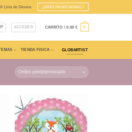
Mi Lista de Deseos
¿ERES PROFESIONAL?
ACCEDER
0
CARRITO /
0,00
€
TEMAS
TIENDA FISICA
GLOBARTIST
dir
Añadir
a
a la
 de
lista de
eos
deseos