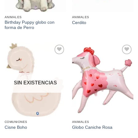
ANIMALES
ANIMALES
Birthday Puppy globo con
Cerdito
forma de Perro
Añadir
Añadir
a la
a la
lista de
lista de
deseos
deseos
SIN EXISTENCIAS
COMUNIONES
ANIMALES
Cisne Boho
Globo Caniche Rosa