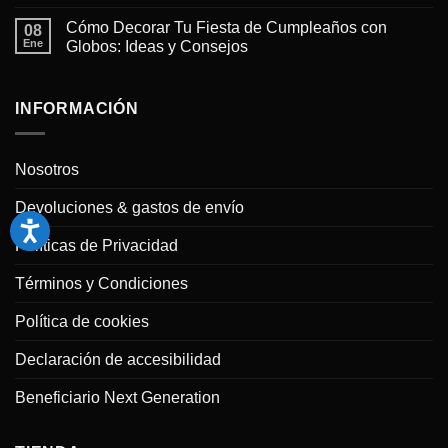
para
No
crear
hay
Cómo Decorar Tu Fiesta de Cumpleaños con
arcos
08
comentarios
y
en
Ene
Globos: Ideas y Consejos
guirnaldas
Tendencias
de
en
No
globos
Decoración
hay
profesionales
con
comentarios
en
Globos
en
INFORMACIÓN
casa
para
Cómo
Bodas
Decorar
en
Tu
2025
Fiesta
Nosotros
de
Cumpleaños
con
Devoluciones & gastos de envío
Globos:
Ideas
y
Políticas de Privacidad
Consejos
Términos y Condiciones
Política de cookies
Declaración de accesibilidad
Beneficiario Next Generation