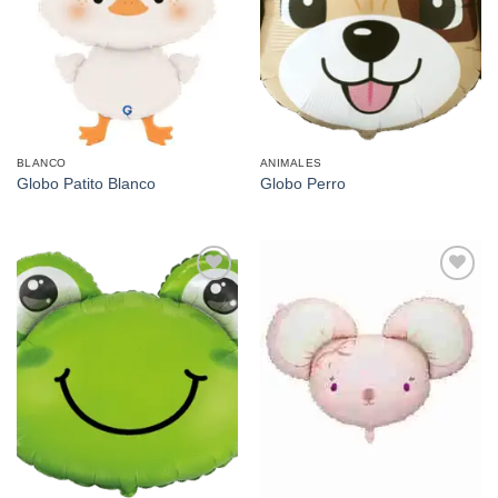
BLANCO
ANIMALES
Globo Patito Blanco
Globo Perro
Añadir
Añadir
a la
a la
lista de
lista de
deseos
deseos