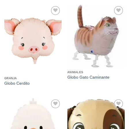
Añadir
Añadir
a la
a la
lista de
lista de
deseos
deseos
ANIMALES
Globo Gato Caminante
GRANJA
Globo Cerdito
Añadir
Añadir
a la
a la
lista de
lista de
deseos
deseos