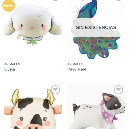
Nuevo
Añadir
Añadir
a la
a la
lista de
lista de
deseos
deseos
SIN EXISTENCIAS
ANIMALES
ANIMALES
Oveja
Pavo Real
Añadir
Añadir
a la
a la
lista de
lista de
deseos
deseos