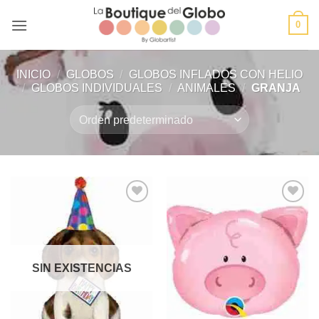
Saltar
0
al
contenido
INICIO
/
GLOBOS
/
GLOBOS INFLADOS CON HELIO
/
GLOBOS INDIVIDUALES
/
ANIMALES
/
GRANJA
Añadir
Añadir
a la
a la
lista de
lista de
deseos
deseos
SIN EXISTENCIAS