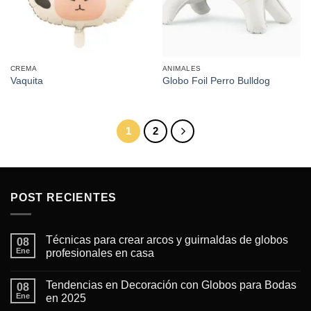
CREMA
ANIMALES
Vaquita
Globo Foil Perro Bulldog
1
2
POST RECIENTES
Técnicas para crear arcos y guirnaldas de globos
08
Ene
profesionales en casa
No
hay
Tendencias en Decoración con Globos para Bodas
08
comentarios
en
Ene
en 2025
Técnicas