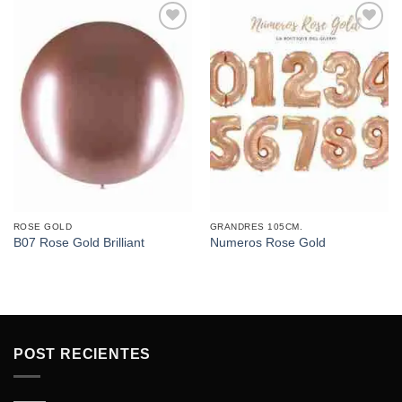
Añadir
Añadir
a la
a la
lista de
lista de
deseos
deseos
ROSE GOLD
GRANDRES 105CM.
B07 Rose Gold Brilliant
Numeros Rose Gold
POST RECIENTES