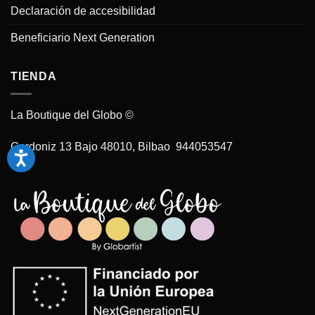
Declaración de accesibilidad
Beneficiario Next Generation
TIENDA
La Boutique del Globo ©
Gordoniz 13 Bajo 48010, Bilbao 944053547