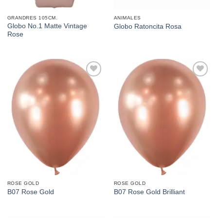
GRANDRES 105CM.
ANIMALES
Globo No.1 Matte Vintage
Globo Ratoncita Rosa
Rose
Añadir
Añadir
a la
a la
lista de
lista de
deseos
deseos
ROSE GOLD
ROSE GOLD
B07 Rose Gold
B07 Rose Gold Brilliant