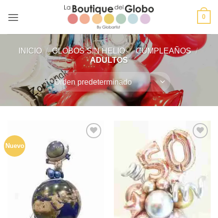
Saltar
0
al
contenido
INICIO
/
GLOBOS SIN HELIO
/
CUMPLEAÑOS
/
ADULTOS
Nuevo
Añadir
Añadir
a la
a la
lista de
lista de
deseos
deseos