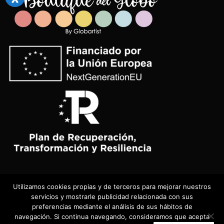
Utilizamos cookies propias y de terceros para mejorar nuestros
Visa
PayPal
Stripe
MasterCard
Cash
servicios y mostrarle publicidad relacionada con sus
On
preferencias mediante el análisis de sus hábitos de
INICIO
NOSOTROS
BLOG
CONTACTAR
FAQ
Delivery
navegación. Si continua navegando, consideramos que acepta
MI LISTA DE DESEOS