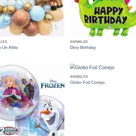
ALES
ANIMALES
 Un Añito
Dino Birthday
ANIMALES
Añadir
Aña
Globo Foil Conejo
a la
a l
lista de
lista
deseos
des