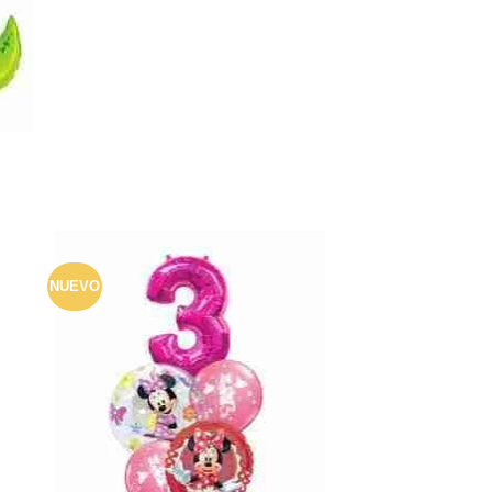
NUEVO
dir
Añadir
a
a la
 de
lista de
eos
deseos