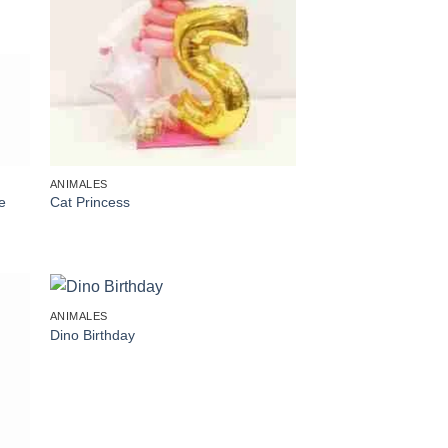
ANIMALES
e
Cat Princess
ANIMALES
dir
Añadir
Dino Birthday
a
a la
 de
lista de
eos
deseos