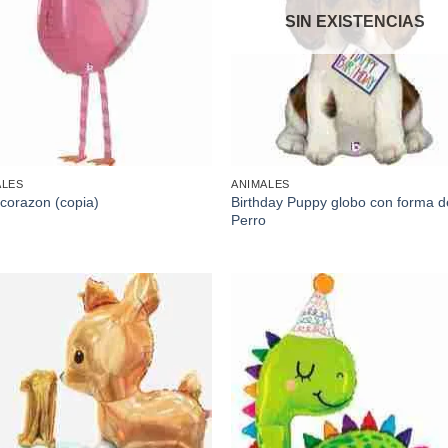
SIN EXISTENCIAS
ALES
ANIMALES
Birthday Puppy globo con forma d
corazon (copia)
Perro
Añadir
Aña
a la
a l
lista de
lista
deseos
des