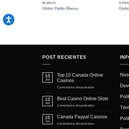
BLANCO
GRAN
Globo Patito Blanco
Glob
POST RECIENTES
IN
Nos
Top 10 Canada Online
10
Jul
Casinos
Devo
en
Comentarios desactivados
Top
Polí
10
Best Casino Online Slots
10
Canada
Jul
en
Comentarios desactivados
Online
Tér
Best
Casinos
Casino
Canada Paypal Casinos
10
Polí
Online
Jul
en
Comentarios desactivados
Slots
Canada