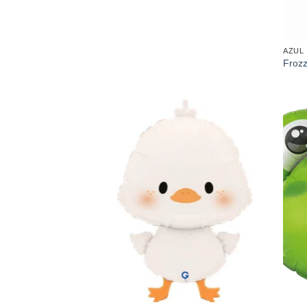
AZUL
Froz
Añadir
a la
lista de
deseos