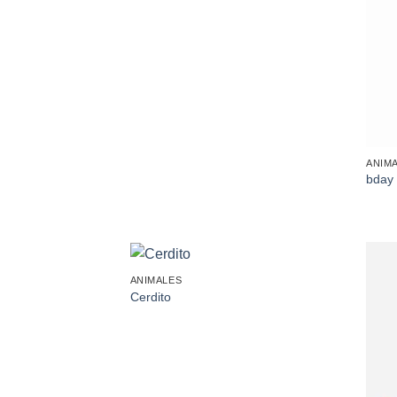
ANIM
bday 
ANIMALES
Añadir
Cerdito
a la
lista de
deseos