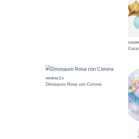
ANIM
Corzo
ANIMALES
Añadir
Dinosauro Rosa con Corona
a la
lista de
deseos