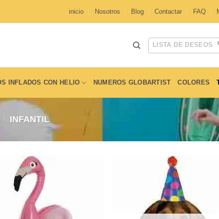
inicio
Nosotros
Blog
Contactar
FAQ
LISTA DE DESEOS
S INFLADOS CON HELIO
NUMEROS GLOBARTIST
COLORES
/
INFANTIL
Añadir
Aña
a la
a l
lista de
lista
deseos
des