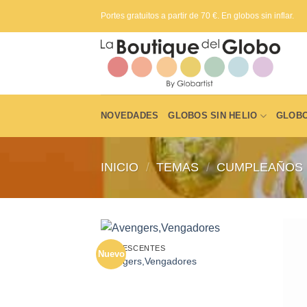
Saltar
Portes gratuitos a partir de 70 €. En globos sin inflar.
al
contenido
NOVEDADES
GLOBOS SIN HELIO
GLOBO
INICIO
/
TEMAS
/
CUMPLEAÑOS
ADOLESCENTES
Nuevo
Añadir
Avengers,Vengadores
a la
lista de
deseos