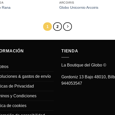
JA
ARCOIRIS
o Rana
Globo Unicornio Arcoiris
1
2
FORMACIÓN
TIENDA
La Boutique del Globo ©
otros
luciones & gastos de envío
Gordoniz 13 Bajo 48010, Bil
944053547
ticas de Privacidad
minos y Condiciones
tica de cookies