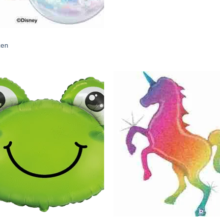
zen
Añadir
Aña
a la
a l
lista de
lista
deseos
des