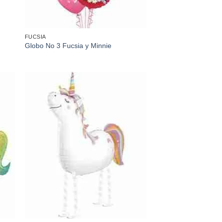
FUCSIA
Globo No 3 Fucsia y Minnie
dir
Añadir
a
a la
 de
lista de
eos
deseos