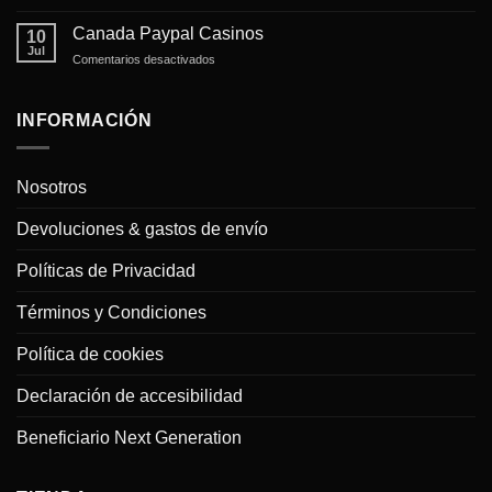
Best
Casinos
Casino
Canada Paypal Casinos
10
Online
Jul
en
Comentarios desactivados
Slots
Canada
Paypal
Casinos
INFORMACIÓN
Nosotros
Devoluciones & gastos de envío
Políticas de Privacidad
Términos y Condiciones
Política de cookies
Declaración de accesibilidad
Beneficiario Next Generation