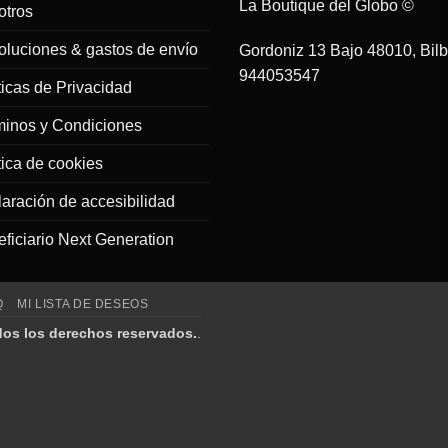
La Boutique del Globo ©
otros
luciones & gastos de envío
Gordoniz 13 Bajo 48010, Bil
944053547
ticas de Privacidad
minos y Condiciones
tica de cookies
aración de accesibilidad
ficiario Next Generation
Q
MI LISTA DE DESEOS
dos los derechos reservados.
.