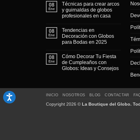
Nos
Técnicas para crear arcos
08
Ene
y guirnaldas de globos
Devo
profesionales en casa
No
hay
Polí
Tendencias en
08
comentarios
en
Ene
Decoración con Globos
Técnicas
Tér
para Bodas en 2025
para
crear
No
arcos
Polí
hay
y
Cómo Decorar Tu Fiesta
08
comentarios
guirnaldas
en
Ene
de Cumpleaños con
Decl
de
Tendencias
globos
Globos: Ideas y Consejos
en
profesionales
Decoración
Bene
en
No
con
casa
hay
Globos
comentarios
para
en
Bodas
Cómo
en
INICIO
Decorar
NOSOTROS
BLOG
CONTACTAR
FA
2025
Tu
Fiesta
Copyright 2026 ©
La Boutique del Globo. To
de
Cumpleaños
con
Globos:
Ideas
y
Consejos