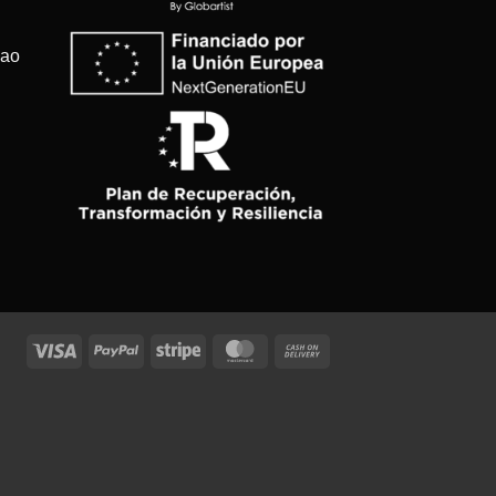
bao
Visa
PayPal
Stripe
MasterCard
Cash
On
Delivery