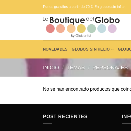
Saltar
Portes gratuitos a partir de 70 €. En globos sin inflar.
al
contenido
NOVEDADES
GLOBOS SIN HELIO
GLOBO
INICIO
/
TEMAS
/
PERSONAJES
No se han encontrado productos que coinc
POST RECIENTES
IN