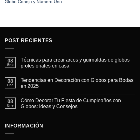
Globo Conejo y Número Uno
POST RECIENTES
Técnicas para crear arcos y guirnaldas de globos
08
Ene
profesionales en casa
No
hay
Tendencias en Decoración con Globos para Bodas
08
comentarios
en
Ene
en 2025
Técnicas
para
No
crear
hay
Cómo Decorar Tu Fiesta de Cumpleaños con
arcos
08
comentarios
y
en
Ene
Globos: Ideas y Consejos
guirnaldas
Tendencias
de
en
No
globos
Decoración
hay
profesionales
con
comentarios
en
Globos
en
INFORMACIÓN
casa
para
Cómo
Bodas
Decorar
en
Tu