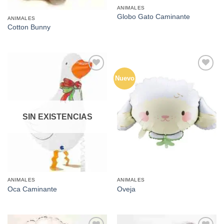
ANIMALES
Globo Gato Caminante
ANIMALES
Cotton Bunny
Nuevo
Añadir
Añadir
a la
a la
lista de
lista de
deseos
deseos
SIN EXISTENCIAS
ANIMALES
ANIMALES
Oca Caminante
Oveja