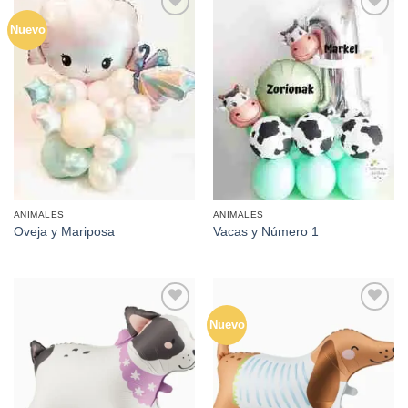
Nuevo
Añadir
Añadir
a la
a la
lista de
lista de
deseos
deseos
ANIMALES
ANIMALES
Oveja y Mariposa
Vacas y Número 1
Nuevo
Añadir
Añadir
a la
a la
lista de
lista de
deseos
deseos