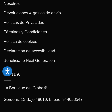
2025
Fiesta
Nosotros
de
Cumpleaños
con
Devoluciones & gastos de envío
Globos:
Ideas
y
Políticas de Privacidad
Consejos
Términos y Condiciones
Política de cookies
Declaración de accesibilidad
Beneficiario Next Generation
TIENDA
La Boutique del Globo ©
Gordoniz 13 Bajo 48010, Bilbao 944053547