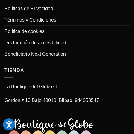
Políticas de Privacidad
Términos y Condiciones
Política de cookies
Declaración de accesibilidad
Beneficiario Next Generation
TIENDA
La Boutique del Globo ©
Gordoniz 13 Bajo 48010, Bilbao 944053547