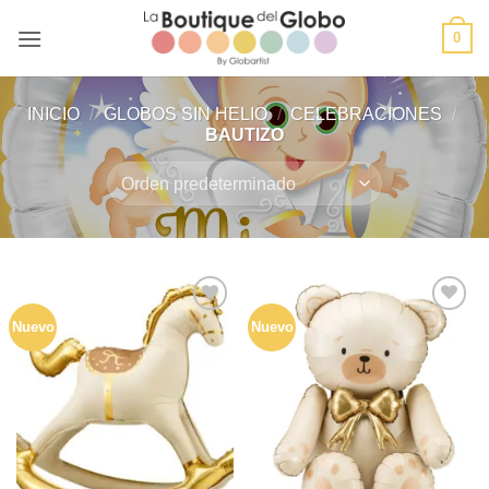
Saltar
0
al
contenido
INICIO
/
GLOBOS SIN HELIO
/
CELEBRACIONES
/
BAUTIZO
Nuevo
Nuevo
Añadir
Añadir
a la
a la
lista de
lista de
deseos
deseos