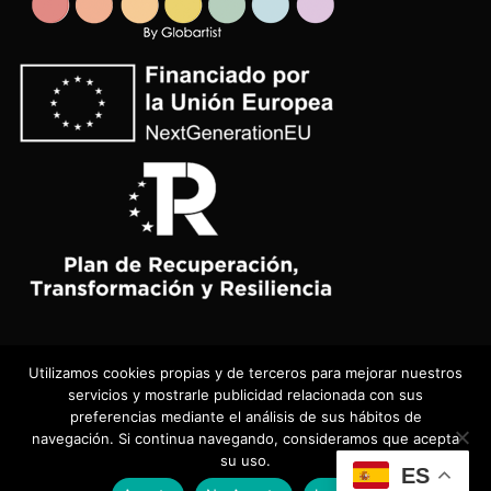
Utilizamos cookies propias y de terceros para mejorar nuestros
Visa
PayPal
Stripe
MasterCard
Cash
servicios y mostrarle publicidad relacionada con sus
On
preferencias mediante el análisis de sus hábitos de
INICIO
NOSOTROS
BLOG
CONTACTAR
FAQ
Delivery
navegación. Si continua navegando, consideramos que acepta
MI LISTA DE DESEOS
su uso.
ES
Copyright 2026 ©
La Boutique del Globo. Todos los derechos