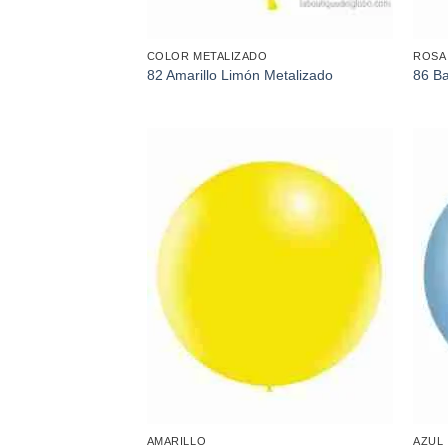
COLOR METALIZADO
ROSA
82 Amarillo Limón Metalizado
86 Ba
Añadir
a la
lista de
deseos
AMARILLO
AZUL