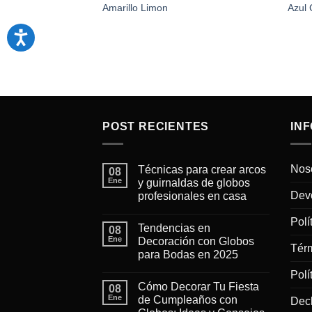
Amarillo Limon
Azul 
POST RECIENTES
IN
Nos
Técnicas para crear arcos
08
Ene
y guirnaldas de globos
Devo
profesionales en casa
No
hay
Polí
Tendencias en
08
comentarios
en
Ene
Decoración con Globos
Técnicas
Tér
para Bodas en 2025
para
crear
No
arcos
Polí
hay
y
Cómo Decorar Tu Fiesta
08
comentarios
guirnaldas
en
Ene
de Cumpleaños con
Decl
de
Tendencias
globos