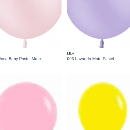
LILA
Rosa Baby Pastel Mate
003 Lavanda Mate Pastel
Añadir
Aña
a la
a l
lista de
lista
deseos
des