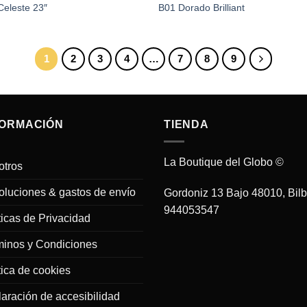
Celeste 23″
B01 Dorado Brilliant
1
2
3
4
…
7
8
9
FORMACIÓN
TIENDA
La Boutique del Globo ©
otros
luciones & gastos de envío
Gordoniz 13 Bajo 48010, Bil
944053547
ticas de Privacidad
minos y Condiciones
tica de cookies
aración de accesibilidad