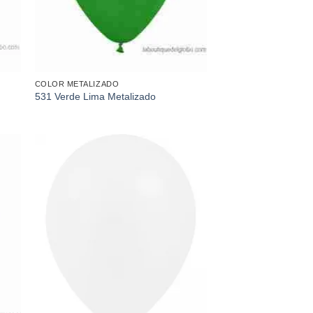
COLOR METALIZADO
531 Verde Lima Metalizado
dir
Añadir
a
a la
 de
lista de
eos
deseos