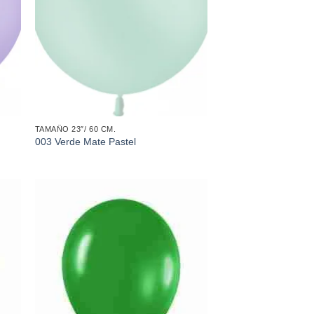
TAMAÑO 23″/ 60 CM.
003 Verde Mate Pastel
dir
Añadir
a
a la
 de
lista de
eos
deseos