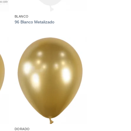
BLANCO
96 Blanco Metalizado
dir
Añadir
a
a la
 de
lista de
eos
deseos
DORADO