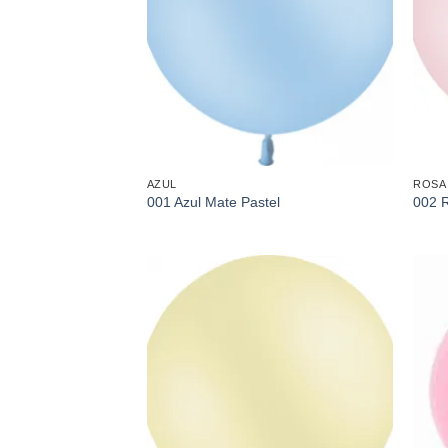
AZUL
ROSA
001 Azul Mate Pastel
002 
Añadir
a la
lista de
deseos