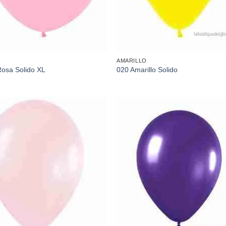
AMARILLO
osa Solido XL
020 Amarillo Solido
Añadir
Aña
a la
a l
lista de
lista
deseos
des