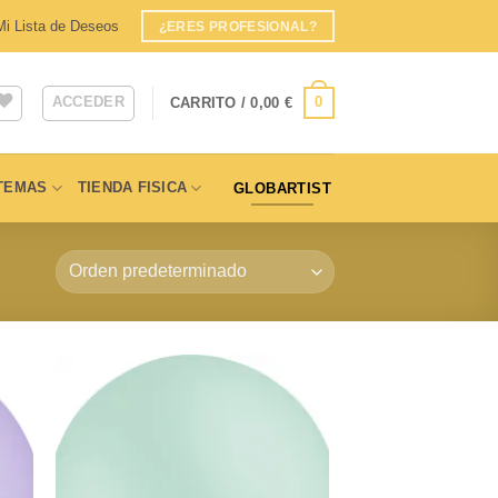
Mi Lista de Deseos
¿ERES PROFESIONAL?
ACCEDER
0
CARRITO /
0,00
€
TEMAS
TIENDA FISICA
GLOBARTIST
dir
Añadir
a
a la
 de
lista de
eos
deseos