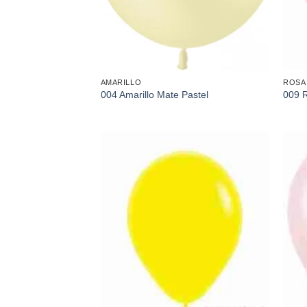
AMARILLO
ROSA
004 Amarillo Mate Pastel
009 R
Añadir
a la
lista de
deseos