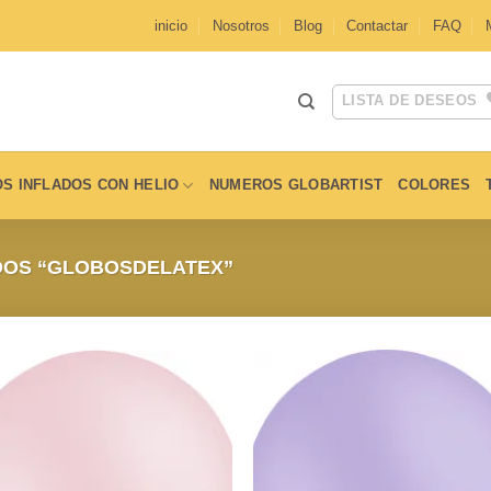
inicio
Nosotros
Blog
Contactar
FAQ
LISTA DE DESEOS
S INFLADOS CON HELIO
NUMEROS GLOBARTIST
COLORES
OS “GLOBOSDELATEX”
Añadir
Aña
a la
a l
lista de
lista
deseos
des