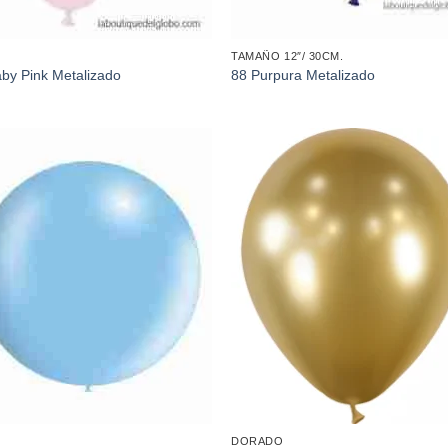
TAMAÑO 12″/ 30CM.
by Pink Metalizado
88 Purpura Metalizado
Añadir
Aña
a la
a l
lista de
lista
deseos
des
DORADO