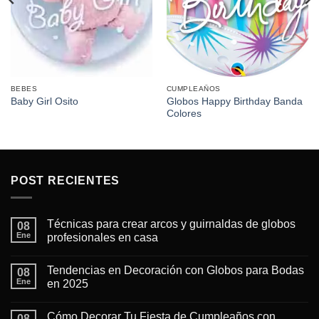
BEBES
CUMPLEAÑOS
Globos Happy Birthday Banda
Baby Girl Osito
Colores
POST RECIENTES
Técnicas para crear arcos y guirnaldas de globos
08
Ene
profesionales en casa
No
hay
Tendencias en Decoración con Globos para Bodas
08
comentarios
en
Ene
en 2025
Técnicas
para
No
crear
hay
Cómo Decorar Tu Fiesta de Cumpleaños con
arcos
08
comentarios