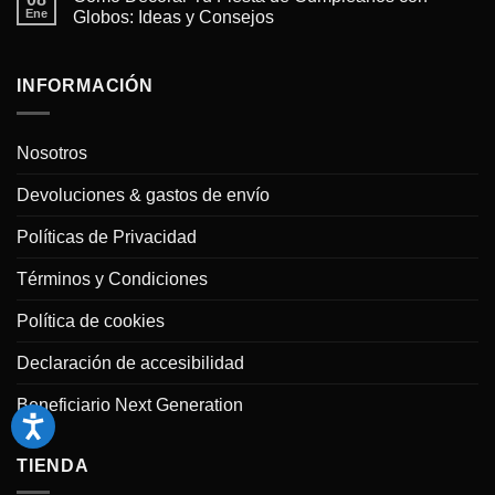
y
en
Ene
Globos: Ideas y Consejos
guirnaldas
Tendencias
de
en
No
globos
Decoración
hay
profesionales
con
comentarios
en
Globos
en
INFORMACIÓN
casa
para
Cómo
Bodas
Decorar
en
Tu
2025
Fiesta
Nosotros
de
Cumpleaños
con
Devoluciones & gastos de envío
Globos:
Ideas
y
Políticas de Privacidad
Consejos
Términos y Condiciones
Política de cookies
Declaración de accesibilidad
Beneficiario Next Generation
TIENDA