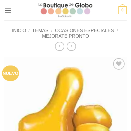
Saltar
0
al
contenido
INICIO
/
TEMAS
/
OCASIONES ESPECIALES
/
MEJORATE PRONTO
NUEVO
Añadir
a la
lista de
deseos