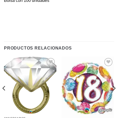
Bolsa con 100 unidades
PRODUCTOS RELACIONADOS
Añadir
Añadir
a la
a la
lista de
lista de
deseos
deseos