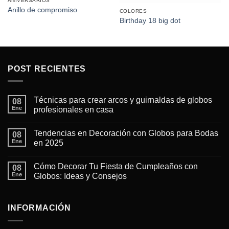
ANIVERSARIOS
Anillo de compromiso
COLORES
Birthday 18 big dot
POST RECIENTES
Técnicas para crear arcos y guirnaldas de globos
08
Ene
profesionales en casa
No
hay
Tendencias en Decoración con Globos para Bodas
08
comentarios
en
Ene
en 2025
Técnicas
para
No
crear
hay
Cómo Decorar Tu Fiesta de Cumpleaños con
arcos
08
comentarios
y
en
Ene
Globos: Ideas y Consejos
guirnaldas
Tendencias
de
en
No
globos
Decoración
hay
profesionales
con
comentarios
en
Globos
en
INFORMACIÓN
casa
para
Cómo
Bodas
Decorar
en
Tu