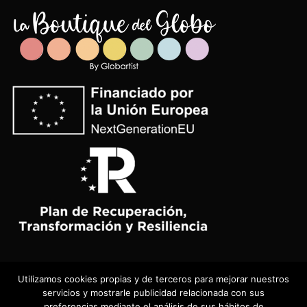
Utilizamos cookies propias y de terceros para mejorar nuestros
Visa
PayPal
Stripe
MasterCard
Cash
servicios y mostrarle publicidad relacionada con sus
On
preferencias mediante el análisis de sus hábitos de