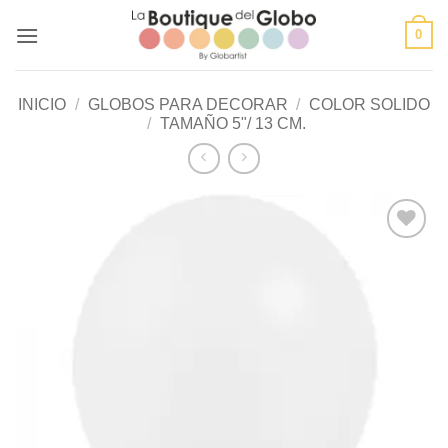
Saltar
0
al
contenido
INICIO
/
GLOBOS PARA DECORAR
/
COLOR SOLIDO
/
TAMAÑO 5"/ 13 CM.
Añadir
a la
lista de
deseos