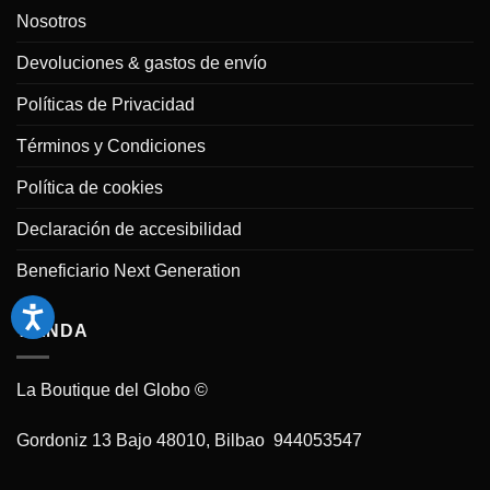
2025
Fiesta
Nosotros
de
Cumpleaños
con
Devoluciones & gastos de envío
Globos:
Ideas
y
Políticas de Privacidad
Consejos
Términos y Condiciones
Política de cookies
Declaración de accesibilidad
Beneficiario Next Generation
TIENDA
La Boutique del Globo ©
Gordoniz 13 Bajo 48010, Bilbao 944053547